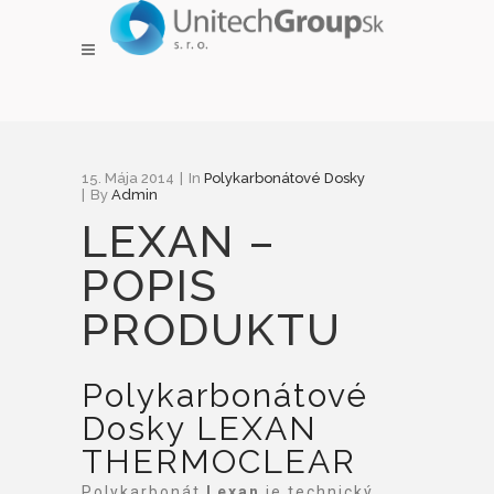
POLYKARB
15. Mája 2014
In
Polykarbonátové Dosky
ONÁTOVÉ
By
Admin
LEXAN –
DOSKY
POPIS
PRODUKTU
Polykarbonátové
Dosky LEXAN
THERMOCLEAR
Polykarbonát
Lexan
je technický