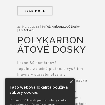
READ MORE
21. Marca 2014
In
Polykarbonátové Dosky
By
Admin
POLYKARBON
ÁTOVÉ DOSKY
Lexan Sú komôrkové
tepelnoizolačné platne, s využitím
hlavne v stavebníctve a v
×
priemyselnom zasklievaní. Nárazová
Táto webová lokalita používa
odolnosť, UV filter, dlhodobá
súbory cookie.
odolnosť proti poveternostným
vplyvom a stále sa zhoršujúcemu
Táto webová lokalita používa súbory cookie
životnému prostrediu ich predurčuje
na zlepšenie používateľskej skúsenosti.