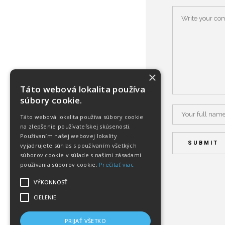
×
Táto webová lokalita používa
súbory cookie.
Táto webová lokalita používa súbory cookie
na zlepšenie používateľskej skúsenosti.
Používaním našej webovej lokality
vyjadrujete súhlas s používaním všetkých
súborov cookie v súlade s našimi zásadami
používania súborov cookie.
Prečítať viac
VÝKONNOSŤ
CIELENIE
PRIJAŤ VŠETKO