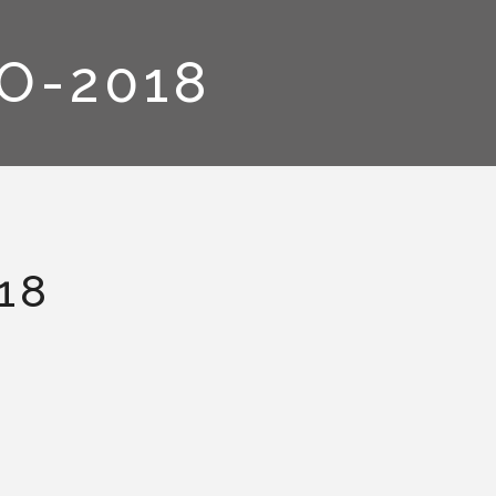
O-2018
18