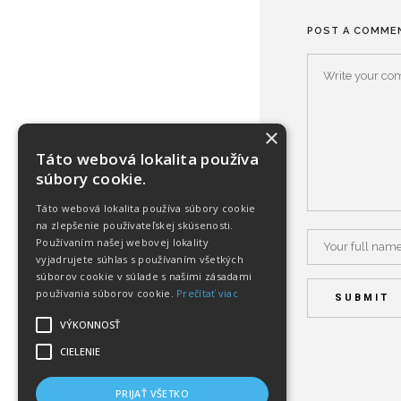
POST A COMME
×
Táto webová lokalita používa
súbory cookie.
Táto webová lokalita používa súbory cookie
na zlepšenie používateľskej skúsenosti.
Používaním našej webovej lokality
vyjadrujete súhlas s používaním všetkých
súborov cookie v súlade s našimi zásadami
používania súborov cookie.
Prečítať viac
VÝKONNOSŤ
CIELENIE
PRIJAŤ VŠETKO