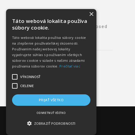
×
Táto webová lokalita používa
súbory cookie.
Sorry, the comment form is closed
at this time.
Táto webová lokalita používa súbory cookie
na zlepšenie používateľskej skúsenosti.
Používaním našej webovej lokality
vyjadrujete súhlas s používaním všetkých
súborov cookie v súlade s našimi zásadami
používania súborov cookie.
Prečítať viac
VÝKONNOSŤ
CIELENIE
PRIJAŤ VŠETKO
ODMIETNUŤ VŠETKO
ZOBRAZIŤ PODROBNOSTI