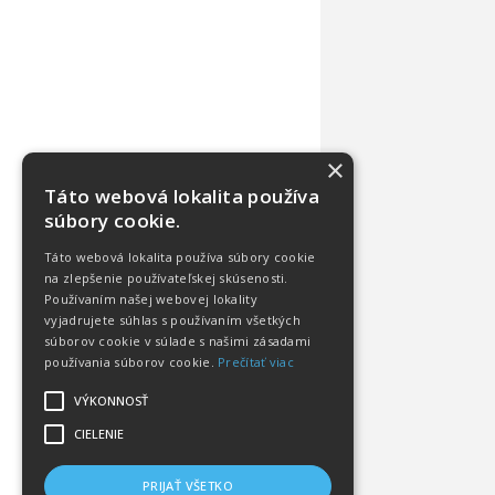
×
Táto webová lokalita používa
súbory cookie.
Táto webová lokalita používa súbory cookie
na zlepšenie používateľskej skúsenosti.
Používaním našej webovej lokality
vyjadrujete súhlas s používaním všetkých
súborov cookie v súlade s našimi zásadami
používania súborov cookie.
Prečítať viac
VÝKONNOSŤ
CIELENIE
PRIJAŤ VŠETKO