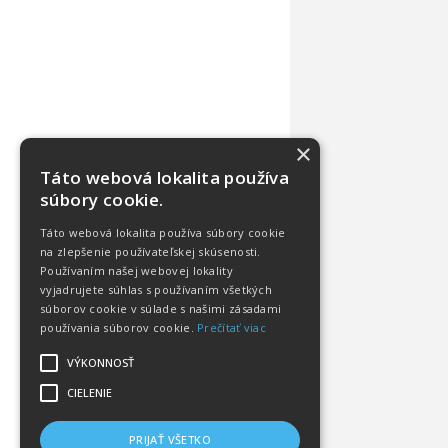
×
Táto webová lokalita používa
súbory cookie.
Táto webová lokalita používa súbory cookie
na zlepšenie používateľskej skúsenosti.
Používaním našej webovej lokality
vyjadrujete súhlas s používaním všetkých
súborov cookie v súlade s našimi zásadami
používania súborov cookie.
Prečítať viac
VÝKONNOSŤ
CIELENIE
PRIJAŤ VŠETKO